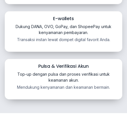
E-wallets
Dukung DANA, OVO, GoPay, dan ShopeePay untuk
kenyamanan pembayaran.
Transaksi instan lewat dompet digital favorit Anda.
Pulsa & Verifikasi Akun
Top-up dengan pulsa dan proses verifikasi untuk
keamanan akun.
Mendukung kenyamanan dan keamanan bermain.