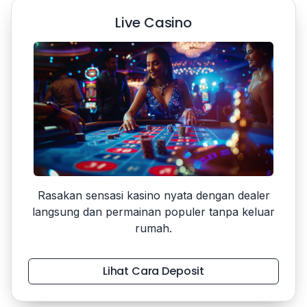
Live Casino
Rasakan sensasi kasino nyata dengan dealer
langsung dan permainan populer tanpa keluar
rumah.
Lihat Cara Deposit