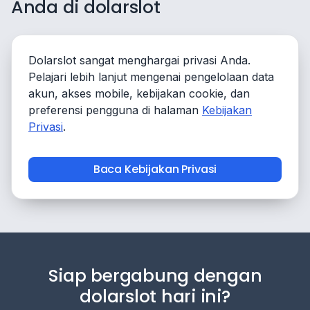
Anda di dolarslot
Dolarslot sangat menghargai privasi Anda.
Pelajari lebih lanjut mengenai pengelolaan data
akun, akses mobile, kebijakan cookie, dan
preferensi pengguna di halaman
Kebijakan
Privasi
.
Baca Kebijakan Privasi
Siap bergabung dengan
dolarslot hari ini?